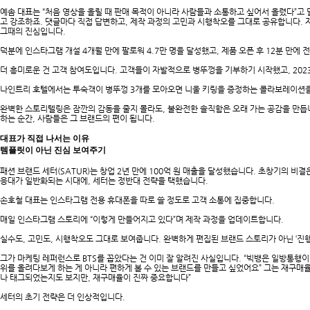
예솜 대표는 “처음 영상을 올릴 때 판매 목적이 아니라 사람들과 소통하고 싶어서 올렸다”고
고 강조하죠. 댓글마다 직접 답변하고, 제작 과정의 고민과 시행착오를 그대로 공유합니다. 
그때의 진심입니다.
덕분에 인스타그램 개설 4개월 만에 팔로워 4.7만 명을 달성했고, 제품 오픈 후 12분 만에
더 흥미로운 건 고객 참여도입니다. 고객들이 자발적으로 병뚜껑을 기부하기 시작했고, 2023
나인트리 호텔에서는 투숙객이 병뚜껑 3개를 모아오면 니울 키링을 증정하는 콜라보레이션
완벽한 스토리텔링은 잠깐의 감동을 줄지 몰라도, 불완전한 솔직함은 오래 가는 공감을 만듭
하는 순간, 사람들은 그 브랜드의 편이 됩니다.
대표가 직접 나서는 이유
템플릿이 아닌 진심 보여주기
패션 브랜드 세터(SATUR)는 창업 2년 만에 100억 원 매출을 달성했습니다. 초창기의 비
응대가 일반화되는 시대에, 세터는 정반대 전략을 택했습니다.
손호철 대표는 인스타그램 전용 휴대폰을 따로 쓸 정도로 고객 소통에 집중합니다.
매일 인스타그램 스토리에 “이렇게 만들어지고 있다”며 제작 과정을 업데이트합니다.
실수도, 고민도, 시행착오도 그대로 보여줍니다. 완벽하게 편집된 브랜드 스토리가 아닌 ‘진행
그가 마케팅 레퍼런스로 BTS를 꼽았다는 건 이미 잘 알려진 사실입니다. “빅뱅은 일방통행이
위를 올려다보게 하는 게 아니라 편하게 볼 수 있는 브랜드를 만들고 싶었어요” 그는 재구매
나 태그되었는지도 보지만, 재구매율이 진짜 중요합니다”
세터의 초기 전략은 더 인상적입니다.