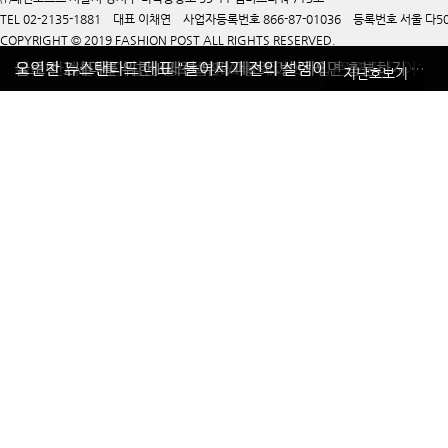
TEL 02-2135-1881 대표 이채연 사업자등록번호 866-87-01036 등록번호 서울 다50
COPYRIGHT © 2019 FASHION POST ALL RIGHTS RESERVED.
올 가을 블랙&화이트 매력에 빠지다
독보적 레그웨어 로맨틱타이거
깨끗하고 안전한 자연주의 브랜드 마마코스
국내 한계를 뛰어넘는 글로벌 SPA 플레이어 '제너럴아이디어'
글로벌 Z세대를 위한 K패션 뷰티 페스티벌 ‘하입콘’ 연다
오인찬 뉴스탠다드 대표 "들어서기 전의 설렘이면 충분하지 않은가요"
지난호보기