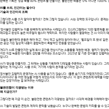
완벽한 기획은 ‘성공 확률 80% 콘텐츠’를 만들지만, 불완전한 즉흥은 ‘0% 아니면 1000%
AI를 쓰되, 인간미는 필수다
기술과 인간미의 조화
그렇다면 AI를 쓰지 말아야 할까요? 전혀 그렇지 않습니다. AI는 강력한 도구입니다. 문제는 AI
미를 입히는 겁니다.
‘정서불안 김햄찌’는 이를 완벽하게 보여주는 사례입니다. 인스타그램에서 70만 팔로워를 보
매끄럽고 완성도 높은 비주얼의 햄스터 캐릭터죠. 하지만 사람들이 열광하는 건 AI 이미지 
‘오늘도 불안한데 운동은 해야 하고’, ‘야식 먹고 싶은데 참아야 하나’, ‘월요일이 또 왔네’ 
쓴 공감 가는 일상적 내용이 결합되면서 폭발적인 반응을 얻었습니다.
게다가 AI로 만들었지만 실제 회사 공간을 연상시키는 소품들을 재현한 배경, 햄찌가 영상에서
지만 직접 녹음한 대사들도 감탄을 자아내는 요소입니다. 2025년 말 기준 정서불안 김햄찌는 
입니다.
AI가 영상을 만들지만, 그 뒤에는 상황을 기획하며 디테일을 주문하는 사람이 있습니다. 그리
말라는 게 아닙니다. AI를 쓰되, 거기에 사람의 흔적을 남기라는 겁니다.
정서불안 김햄찌의 운영자는 AI 사용을 숨기지 않습니다. (물론 숨기기도 어렵겠지만요) 그리고
디자이너다’ 등 어떤 현실을 어떻게 섞었는지도 이야기합니다. 이 점이 콘텐츠에 매력을 더합니
있는 감정’이라는 걸 보여주는 사례입니다.
불완전함이 각광받는 이유
왜 지금인가?
그렇다면 왜 지금 이 순간, 불완전한 콘텐츠가 각광받는 걸까요? 시대적 배경을 이해해야 합
AI 기술의 발달은 콘텐츠 제작의 문턱을 낮췄습니다. 누구나 완벽한 문법의 카피를 쓸 수 있