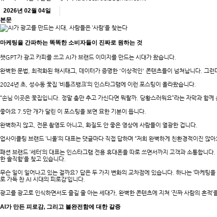
2026년 02월 04일
본문
마케팅을 간파하는 똑똑한 소비자들이 진짜로 원하는 것
챗GPT가 광고 카피를 쓰고 AI가 브랜드 이미지를 만드는 시대가 왔습니다.
완벽한 문법, 최적화된 해시태그, 데이터가 증명한 '이상적인' 콘텐츠들이 넘쳐납니다. 그런
2024년 초, 성수동 꽃집 ‘비틀즈뱅크’의 인스타그램에 이런 포스팅이 올라왔습니다.
“손님 이곳은 꽃집입니다. 정말 춤만 추고 가신다면 뭐랄까. 당황스러워요”라는 자막과 함께 
좋아요 7.5만 개가 달린 이 포스팅을 보면 묘한 기분이 듭니다.
완벽하지 않고, 전문 촬영도 아니고, 화질도 안 좋은 영상에 사람들이 열광한 겁니다.
업사이클링 브랜드 ‘니울’의 대표는 댓글마다 직접 답하며 “저희 완벽하게 친환경적이진 않아
패션 브랜드 ‘세터’의 대표는 인스타그램 전용 휴대폰을 따로 쓰면서까지 고객과 소통합니다.
한 솔직함’을 찾고 있습니다.
무슨 일이 일어나고 있는 걸까요? 답은 두 가지 변화의 교차점에 있습니다. 하나는 ‘마케팅을
로 가득 찬 AI 시대의 피로감’입니다.
광고를 광고로 인식하면서도 즐길 줄 아는 세대가, 완벽한 콘텐츠에 지쳐 ‘진짜 사람의 흔적’
AI가 만든 피로감, 그리고 불완전함에 대한 갈증