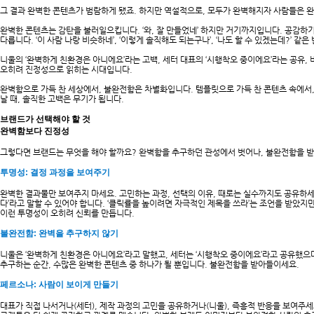
그 결과 완벽한 콘텐츠가 범람하게 됐죠. 하지만 역설적으로, 모두가 완벽해지자 사람들은 
완벽한 콘텐츠는 감탄을 불러일으킵니다. ‘와, 잘 만들었네’ 하지만 거기까지입니다. 공감하
다릅니다. ‘이 사람 나랑 비슷하네’, ‘이렇게 솔직해도 되는구나’, ‘나도 할 수 있겠는데?’ 같은
니울의 ‘완벽하게 친환경은 아니에요’라는 고백, 세터 대표의 ‘시행착오 중이에요’라는 공유,
오히려 진정성으로 읽히는 시대입니다.
완벽함으로 가득 찬 세상에서, 불완전함은 차별화입니다. 템플릿으로 가득 찬 콘텐츠 속에서
날 때, 솔직한 고백은 무기가 됩니다.
브랜드가 선택해야 할 것
완벽함보다 진정성
그렇다면 브랜드는 무엇을 해야 할까요? 완벽함을 추구하던 관성에서 벗어나, 불완전함을 
투명성: 결정 과정을 보여주기
완벽한 결과물만 보여주지 마세요. 고민하는 과정, 선택의 이유, 때로는 실수까지도 공유하
다’라고 말할 수 있어야 합니다. ‘클릭률을 높이려면 자극적인 제목을 쓰라’는 조언을 받았지
이런 투명성이 오히려 신뢰를 만듭니다.
불완전함: 완벽을 추구하지 않기
니울은 ‘완벽하게 친환경은 아니에요’라고 말했고, 세터는 ‘시행착오 중이에요’라고 공유했으
추구하는 순간, 수많은 완벽한 콘텐츠 중 하나가 될 뿐입니다. 불완전함을 받아들이세요.
페르소나: 사람이 보이게 만들기
대표가 직접 나서거나(세터), 제작 과정의 고민을 공유하거나(니울), 즉흥적 반응을 보여주