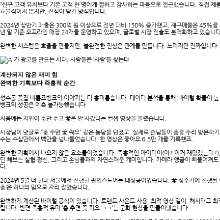
“신규 고객 유치보다 기존 고객 한 명에게 절하고 감사하는 마음으로 접근했습니다. 직접 제
효율적이지 않지만, 진심이 담긴 방식입니다.
2024년 상반기 매출은 300억 원 이상으로 전년 대비 150% 증가했고, 재구매율은 45%를
년 말 기준 오프라인 매장 24개를 운영하고 있으며, 글로벌 시장 진출도 본격화하고 있습니다
완벽한 시스템은 효율을 만들지만, 불완전한 진심은 관계를 만듭니다. 느리지만 진짜입니다.
계산되지 않은 재미 힘
완벽한 기획보다 즉흥적 순간
성수동 꽃집 비틀즈뱅크의 이야기는 더 흥미롭습니다. 데이터 분석을 통해 ‘바이럴 확률이 높
뱅크의 성공은 예측 불가능했습니다.
처음에는 지인이 춤만 추고 꽃은 안 사갔다는 컨셉 영상을 올렸습니다.
사장님이 댓글로 “춤 추면 꽃 줘요” 같은 농담을 던졌고, 실제로 손님들이 춤을 추러 방문하기
수는 수십만에서 백만을 넘나들었습니다. 한 영상은 좋아요 6.5만 개를 기록했죠.
완벽한 기획에서 나오지 않은 요소들이었습니다. 즉흥적인 아이디어(어? 이거 재밌겠는데?),
단 해보는 실험 정신, 그리고 손님들과의 자연스러운 케미입니다. 카메라 앵글이 삐뚤어져도 
다.
2024년 5월 더 현대 서울에서 진행한 팝업스토어는 대성공이었습니다. 꽃 성수기에 진행된 
춤’은 하나의 밈으로 자리 잡았습니다.
완벽하게 계산된 바이럴 공식이 있습니다. 트렌드 사운드 사용, 최적 영상 길이, 해시태그 
립니다. 반면 즉흥적 유머 ‘춤 추면 꽃 줘요 ㅋㅋ’는 문화 현상을 만들어냈습니다.