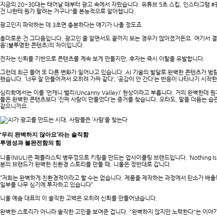
지금의 20~30대는 태어날 때부터 광고 속에서 자랐습니다. 유튜브 5초 스킵, 인스타그램 #
건 나한테 뭔가 팔려는 거구나"를 본능적으로 알아챕니다.
광고인지 파악하는 데 3초면 충분하다는 얘기가 나올 정도죠.
흥미로운 건 그다음입니다. 광고인 줄 알면서도 끝까지 보는 경우가 많아졌거든요. 여기서 결정
음’(불투명한 콘텐츠)의 차이입니다.
전자는 신뢰를 기반으로 콘텐츠를 계속 보게 만들지만, 후자는 즉시 이탈을 유발합니다.
그런데 최근 들어 또 다른 변화가 일어나고 있습니다. AI 기술의 발달로 완벽한 콘텐츠가 범
했습니다. ‘너무 잘 만들어져서 오히려 가짜 같다’, ‘공감이 안 간다’는 반응이 나타나기 시작한
심리학에서는 이를 ‘언캐니 밸리(Uncanny Valley)’ 현상이라고 부릅니다. 거의 완벽한데
들은 완벽한 콘텐츠보다 ‘진짜 사람이 만들었다’는 증거를 찾습니다. 오타도, 말을 더듬는 습
같으니까요.
‘우리 완벽하지 않아요’라는 솔직함
투명성과 불완전함의 힘
니울(NIUL)은 폐플라스틱 병뚜껑으로 키링을 만드는 업사이클링 브랜드입니다. ‘Nothing Is 
분의 브랜드가 완벽한 친환경 스토리를 만들 때, 니울은 정반대로 갑니다.
“저희는 완벽하게 친환경적이라고 할 수는 없습니다. 제품을 제작하는 과정에서 탄소가 배출
일부를 나무 심기에 투자하고 있습니다”
니울 예솜 대표의 이 솔직한 고백은 오히려 신뢰를 만들어냈습니다.
완벽한 스토리가 아니라 솔직한 고민을 보여준 겁니다. "완벽하지 않지만 노력한다"는 이야