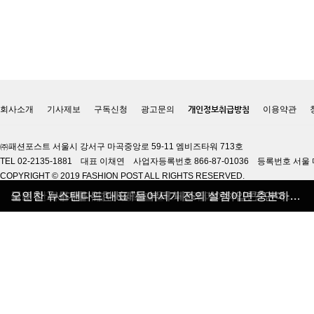
회사소개
기사제보
구독신청
광고문의
개인정보취급방침
이용약관
㈜패션포스트 서울시 강서구 마곡중앙로 59-11 엠비즈타워 713호
TEL 02-2135-1881 대표 이채연 사업자등록번호 866-87-01036 등록번호 서울 
COPYRIGHT © 2019 FASHION POST ALL RIGHTS RESERVED.
올 가을 블랙&화이트 매력에 빠지다
독보적 레그웨어 로맨틱타이거
깨끗하고 안전한 자연주의 브랜드 마마코스
글로벌 Z세대를 위한 K패션 뷰티 페스티벌 ‘하입콘’ 연다
국내 한계를 뛰어넘는 글로벌 SPA 플레이어 '제너럴아이디어'
오인찬 뉴스탠다드 대표 "들어서기 전의 설렘이면 충분하지 않은가요"