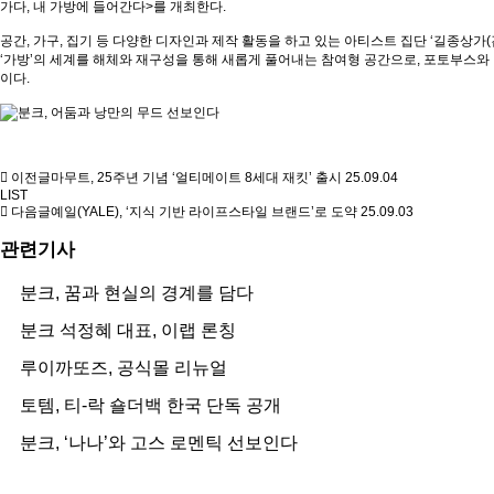
가다, 내 가방에 들어간다>를 개최한다.
공간, 가구, 집기 등 다양한 디자인과 제작 활동을 하고 있는 아티스트 집단 ‘길종상가(김
‘가방’의 세계를 해체와 재구성을 통해 새롭게 풀어내는 참여형 공간으로, 포토부스와
이다.
이전글
마무트, 25주년 기념 ‘얼티메이트 8세대 재킷’ 출시
25.09.04
LIST
다음글
예일(YALE), ‘지식 기반 라이프스타일 브랜드’로 도약
25.09.03
관련기사
분크, 꿈과 현실의 경계를 담다
분크 석정혜 대표, 이랩 론칭
루이까또즈, 공식몰 리뉴얼
토템, 티-락 숄더백 한국 단독 공개
분크, ‘나나’와 고스 로멘틱 선보인다