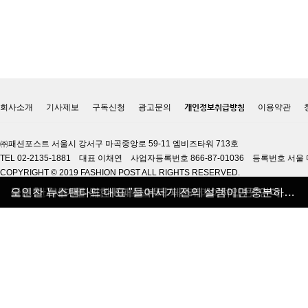
회사소개
기사제보
구독신청
광고문의
개인정보취급방침
이용약관
㈜패션포스트 서울시 강서구 마곡중앙로 59-11 엠비즈타워 713호
TEL 02-2135-1881 대표 이채연 사업자등록번호 866-87-01036 등록번호 서울 
COPYRIGHT © 2019 FASHION POST ALL RIGHTS RESERVED.
올 가을 블랙&화이트 매력에 빠지다
독보적 레그웨어 로맨틱타이거
깨끗하고 안전한 자연주의 브랜드 마마코스
글로벌 Z세대를 위한 K패션 뷰티 페스티벌 ‘하입콘’ 연다
국내 한계를 뛰어넘는 글로벌 SPA 플레이어 '제너럴아이디어'
오인찬 뉴스탠다드 대표 "들어서기 전의 설렘이면 충분하지 않은가요"