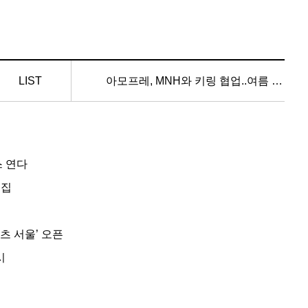
LIST
아모프레, MNH와 키링 협업..여름 한정 굿즈 출시
스 연다
모집
츠 서울’ 오픈
시