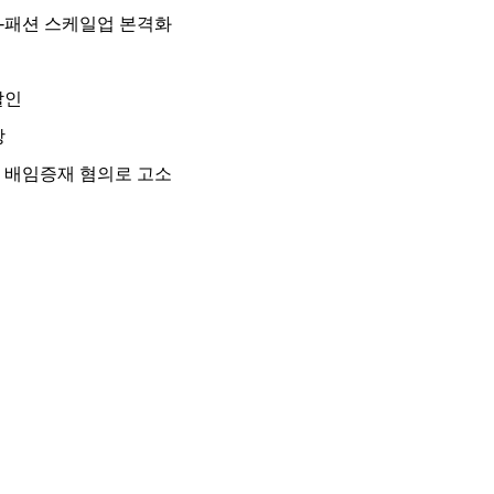
K-패션 스케일업 본격화
할인
장
 배임증재 혐의로 고소