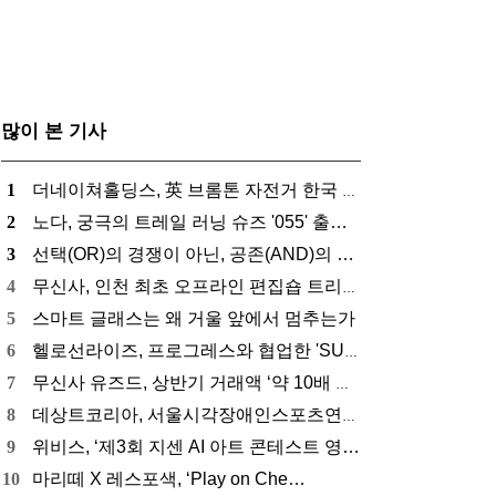
많이 본 기사
1
더네이쳐홀딩스, 英 브롬톤 자전거 한국 총판으…
2
노다, 궁극의 트레일 러닝 슈즈 '055' 출…
3
선택(OR)의 경쟁이 아닌, 공존(AND)의 …
4
무신사, 인천 최초 오프라인 편집숍 트리플스트…
5
스마트 글래스는 왜 거울 앞에서 멈추는가
6
헬로선라이즈, 프로그레스와 협업한 'SUN S…
7
무신사 유즈드, 상반기 거래액 ‘약 10배 급…
8
데상트코리아, 서울시각장애인스포츠연맹에 기부금…
9
위비스, ‘제3회 지센 AI 아트 콘테스트 영…
10
​마리떼 X 레스포색, ‘Play on Che…