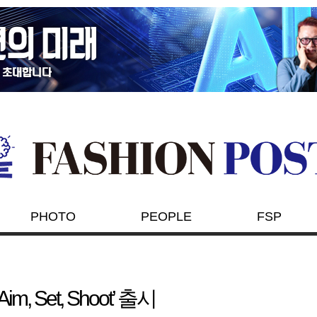
PHOTO
PEOPLE
FSP
 Set, Shoot’ 출시