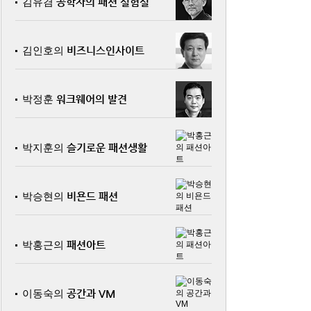
김유겸
공학자의 패션 실험실
김인호의
비즈니스인사이트
박정훈
워크웨어의 발견
박지훈의
슬기로운 패션생활
박승현의
비욘드 패션
박홍근의
패션아트
이동숙의
공간과 VM