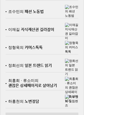
조수민의
패션 노동법
이재길
지식재산권 길라잡이
정형욱의
커머스톡톡
정희선의
일본 트렌드 읽기
최홍희 · 류소미의
괜찮은 상세페이지로 살아남기
하홍천의
노변정담