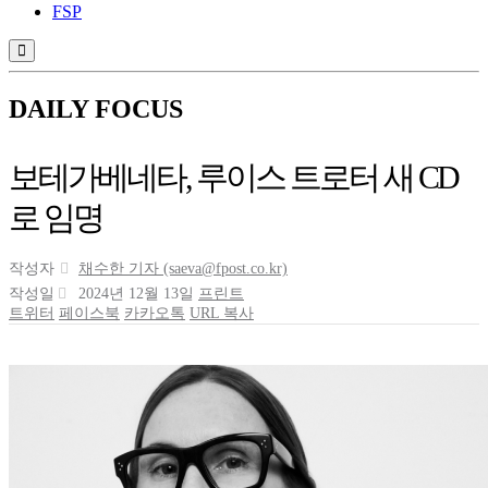
FSP
DAILY FOCUS
보테가베네타, 루이스 트로터 새 CD
로 임명
작성자
채수한 기자
(saeva@fpost.co.kr)
작성일
2024년 12월 13일
프린트
트위터
페이스북
카카오톡
URL 복사