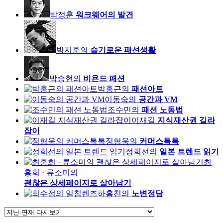
박정훈
워크웨어의 발견
박지훈의
슬기로운 패션생활
박승현의
비욘드 패션
박홍근의
패션아트
이동숙의
공간과 VM
조수민의
패션 노동법
이재길
지식재산권 길라
잡이
정형욱의
커머스톡톡
정희선의
일본 트렌드 읽기
최
홍희 · 류소미의
괜찮은 상세페이지로 살아남기
하홍천의
노변정담