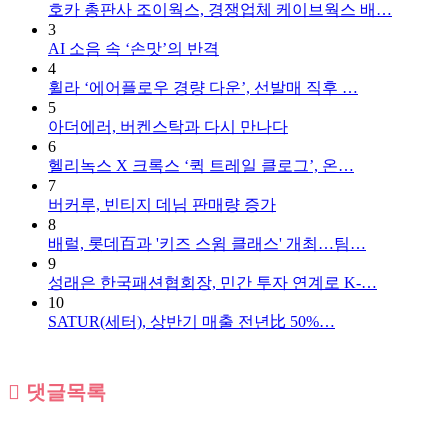
호카 총판사 조이웍스, 경쟁업체 케이브웍스 배…
3
AI 소음 속 ‘손맛’의 반격
4
휠라 ‘에어플로우 경량 다운’, 선발매 직후 …
5
아더에러, 버켄스탁과 다시 만나다
6
헬리녹스 X 크록스 ‘퀵 트레일 클로그’, 온…
7
버커루, 빈티지 데님 판매량 증가
8
배럴, 롯데百과 '키즈 스윔 클래스' 개최…팀…
9
성래은 한국패션협회장, 민간 투자 연계로 K-…
10
SATUR(세터), 상반기 매출 전년比 50%…
댓글목록