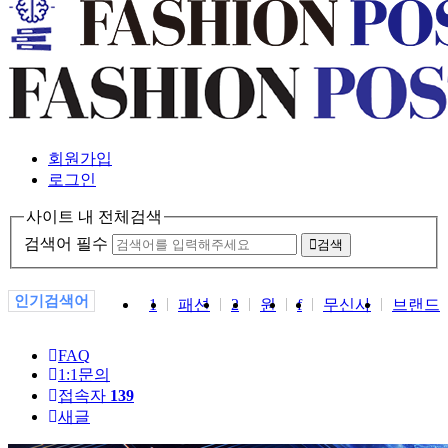
회원가입
로그인
사이트 내 전체검색
검색어 필수
검색
인기검색어
1
패션
2
원
f
무신사
브랜드
FAQ
1:1문의
접속자
139
새글