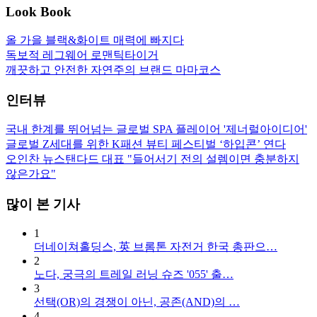
Look Book
올 가을 블랙&화이트 매력에 빠지다
독보적 레그웨어 로맨틱타이거
깨끗하고 안전한 자연주의 브랜드 마마코스
인터뷰
국내 한계를 뛰어넘는 글로벌 SPA 플레이어 '제너럴아이디어'
글로벌 Z세대를 위한 K패션 뷰티 페스티벌 ‘하입콘’ 연다
오인찬 뉴스탠다드 대표 "들어서기 전의 설렘이면 충분하지
않은가요"
많이 본 기사
1
더네이쳐홀딩스, 英 브롬톤 자전거 한국 총판으…
2
노다, 궁극의 트레일 러닝 슈즈 '055' 출…
3
선택(OR)의 경쟁이 아닌, 공존(AND)의 …
4