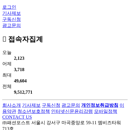
로그인
기사제보
구독신청
광고문의
접속자집계
오늘
2,123
어제
3,718
최대
49,604
전체
9,512,771
회사소개
기사제보
구독신청
광고문의
개인정보취급방침
이
용약관
청소년보호정책
인터넷신문윤리강령
모바일정책
CONTACT US
㈜패션포스트 서울시 강서구 마곡중앙로 59-11 엠비즈타워
713호