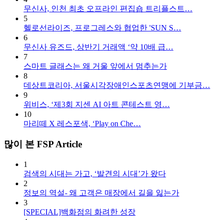
무신사, 인천 최초 오프라인 편집숍 트리플스트…
5
헬로선라이즈, 프로그레스와 협업한 'SUN S…
6
무신사 유즈드, 상반기 거래액 ‘약 10배 급…
7
스마트 글래스는 왜 거울 앞에서 멈추는가
8
데상트코리아, 서울시각장애인스포츠연맹에 기부금…
9
위비스, ‘제3회 지센 AI 아트 콘테스트 영…
10
​마리떼 X 레스포색, ‘Play on Che…
많이 본 FSP Article
1
검색의 시대는 가고, ‘발견의 시대’가 왔다
2
정보의 역설- 왜 고객은 매장에서 길을 잃는가
3
[SPECIAL]백화점의 화려한 성장