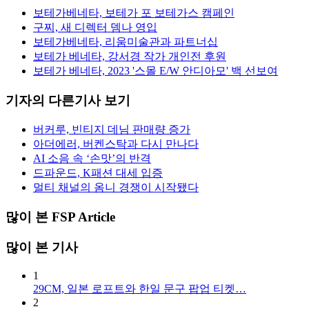
보테가베네타, 보테가 포 보테가스 캠페인
구찌, 새 디렉터 뎀나 영입
보테가베네타, 리움미술관과 파트너십
보테가 베네타, 강서경 작가 개인전 후원
보테가 베네타, 2023 '스몰 E/W 안디아모' 백 선보여
기자의 다른기사 보기
버커루, 빈티지 데님 판매량 증가
아더에러, 버켄스탁과 다시 만나다
AI 소음 속 ‘손맛’의 반격
드파운드, K패션 대세 입증
멀티 채널의 옴니 경쟁이 시작됐다
많이 본 FSP Article
많이 본 기사
1
29CM, 일본 로프트와 한일 문구 팝업 티켓…
2