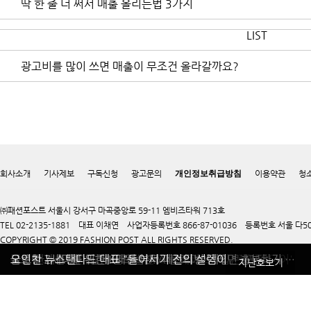
딱 한 줄 더 써서 매출 올리는법 3가지
LIST
광고비를 많이 쓰면 매출이 무조건 올라갈까요?
회사소개
기사제보
구독신청
광고문의
개인정보취급방침
이용약관
청
㈜패션포스트 서울시 강서구 마곡중앙로 59-11 엠비즈타워 713호
TEL 02-2135-1881 대표 이채연 사업자등록번호 866-87-01036 등록번호 서울 다50
COPYRIGHT © 2019 FASHION POST ALL RIGHTS RESERVED.
올 가을 블랙&화이트 매력에 빠지다
독보적 레그웨어 로맨틱타이거
깨끗하고 안전한 자연주의 브랜드 마마코스
국내 한계를 뛰어넘는 글로벌 SPA 플레이어 '제너럴아이디어'
글로벌 Z세대를 위한 K패션 뷰티 페스티벌 ‘하입콘’ 연다
오인찬 뉴스탠다드 대표 "들어서기 전의 설렘이면 충분하지 않은가요"
지난호보기