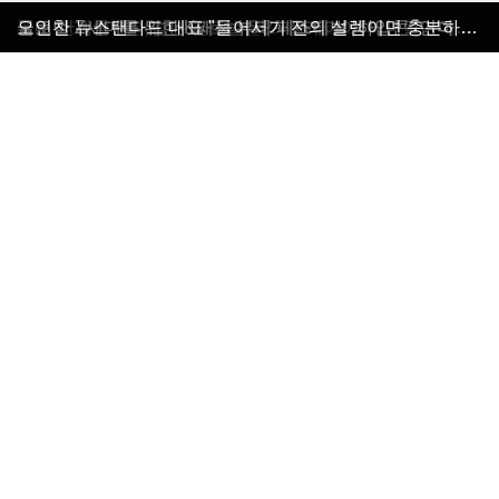
올 가을 블랙&화이트 매력에 빠지다
독보적 레그웨어 로맨틱타이거
깨끗하고 안전한 자연주의 브랜드 마마코스
글로벌 Z세대를 위한 K패션 뷰티 페스티벌 ‘하입콘’ 연다
국내 한계를 뛰어넘는 글로벌 SPA 플레이어 '제너럴아이디어'
오인찬 뉴스탠다드 대표 "들어서기 전의 설렘이면 충분하지 않은가요"