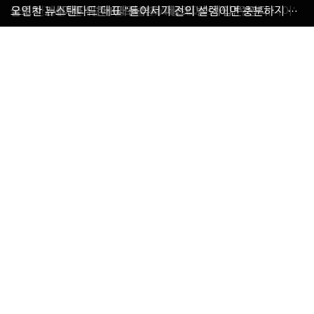
올 가을 블랙&화이트 매력에 빠지다
독보적 레그웨어 로맨틱타이거
깨끗하고 안전한 자연주의 브랜드 마마코스
국내 한계를 뛰어넘는 글로벌 SPA 플레이어 '제너럴아이디어'
글로벌 Z세대를 위한 K패션 뷰티 페스티벌 ‘하입콘’ 연다
오인찬 뉴스탠다드 대표 "들어서기 전의 설렘이면 충분하지 않은가요"