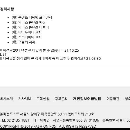
경력사항
(現) 콘텐츠 디렉팅 프리랜서
(前) 와디즈 콘텐츠 팀장
(現) 와디즈 콘텐츠 디렉터
(現) 야나두머니 코치
(現) 스터디파이 코치
(現) 퍼블리 저자
이전글
‘20대 여성’은 타깃이 될 수 없습니다
21.10.25
LIST
다음글
별 생각 없이 쓴 상세페이지 속 이 표현 위법이라고?
21.08.30
회사소개
기사제보
구독신청
광고문의
개인정보취급방침
이용약관
청
㈜패션포스트 서울시 강서구 마곡중앙로 59-11 엠비즈타워 713호
TEL 02-2135-1881 대표 이채연 사업자등록번호 866-87-01036 등록번호 서울 다50
COPYRIGHT © 2019 FASHION POST ALL RIGHTS RESERVED.